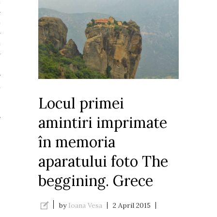
al
nd
a
E EAST
Locul primei
amintiri imprimate
în memoria
aparatului foto
The
beggining. Grece
by
Ioana Vesa
2 April 2015